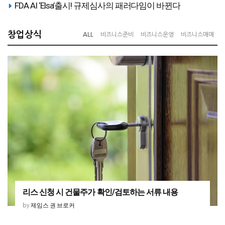
르게 한 프랜차이즈 법 위반” 이야기
FDA AI ‘Elsa’출시! 규제심사의 패러다임이 바뀐다
창업상식
ALL
비즈니스준비
비즈니스운영
비즈니스매매
리스 신청 시 건물주가 확인/검토하는 서류 내용
제임스 권 브로커
by