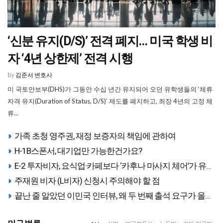
‘신분 유지(D/S)’ 전격 폐지… 미국 학생 비
자 ‘4년 상한제’ 전격 시행
김준서 변호사
by
미 국토안보부(DHS)가 그동안 수십 년간 유지되어 오던 유학생들의 ‘체류
자격 유지(Duration of Status, D/S)’ 제도를 폐지하고, 최장 4년의 고정 체
류...
가족 초청 영주권, 재정 보증자의 책임에 관하여
H-1B스폰서, 대기업만 가능한건가요?
E-2 투자비자, 요식업·카페보다 ‘카후나 마사지 체어’가 유
리한 이유
주재원 비자 (L비자) 신청시 주의해야 할 점
끝난 줄 알았던 이민국 인터뷰, 왜 두 번째 출석 요구가 올
까?