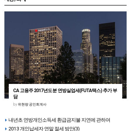
CA 고용주 2017년도분 연방실업세(FUTA택스) 추가 부
담
위현량 공인회계사
by
내년초 연방개인소득세 환급금지불 지연에 관하여
2013 개인납세자 연말 절세 방안(3)