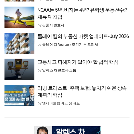
NCAA는 5년, 비자는 4년? 유학생 운동선수의
체류 대처법
김준서 변호사
by
클레어 킴의 부동산 마켓 업데이트-July 2026
클레어 킴 Realtor / 모기지 론 오피서
by
교통사고 피해자가 알아야 할 법적 핵심
알렉스 차 변호사 그룹
by
리빙 트러스트 · 주택 보험: 놓치기 쉬운 상속
계획의 핵심
엠제이보험 마크 정 대표
by