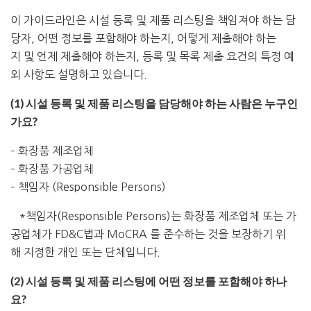
이
가이드라인은
시설
등록
및
제품 리스팅
을
책임져야
하는
담
당자
,
어떤
정보를
포함해야
하는지
,
어떻게
제출해야
하는
지
및
언제
제출해야
하는지
,
등록
및
목록
제출
요건의
특정
예
외
사항도
설명하고
있습니다
.
(1) 시설 등록 및 제품 리스팅을 담당해야 하는 사람은 누구인
가요?
– 화장품
제조업체
– 화장품
가공업체
– 책임자 (Responsible Persons)
*책임자
(Responsible Persons)
는
화장품
제조업체
또는
가
공업체가
FD&C
법과
MoCRA
를
준수하는
것을
보장하기
위
해
지정한
개인
또는
단체입니다
.
(2) 시설 등록 및 제품 리스팅에 어떤 정보를 포함해야 하나
요?