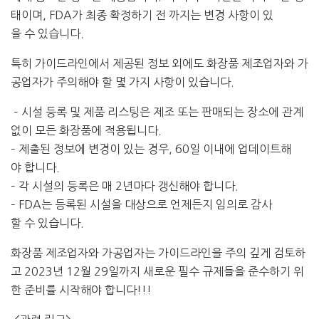
태이며
, FDA
가
최종
확정하기
전 까지는
변경
사항이
있
을
수
있습니다.
특히 가이드라인에서
제공된
정보
외에도
화장품
제조업자와
가
공업자가
주의해야
할
몇
가지
사항이
있습니다.
– 시설 등록
및
제품 리스팅
은
제조
또는
판매되는
장소에
관계
없이
모든
화장품에
적용됩니다
.
– 제출된
정보에
변경이
있는
경우,
60
일
이내에
업데이트해
야
합니다
.
– 각
시설의
등록은
매
2
년마다
갱신해야
합니다
.
– FDA
는
등록된
시설을 대상으로
언제든지 임의로
감사
할
수
있습니다
.
화장품
제조업자와
가공업자는
가이드라인을
주의
깊게
검토하
고
2023
년
12
월
29
일까지
새로운
필수 규제들을
준수하기
위
한
준비를 시작해야 합니다!!!