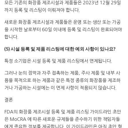
모든
기존의
화장품
제조시설과
제품들은
2023
년
12
월
29
일
까지
등록
및
리스팅이 이뤄져야 합니다
.
새로운
화장품
제조시설과
제품들은
운영
또는
생산 또는 가공
을
시작한
날로부터
60
일
이내에
등록
및
리스팅이 완료되어야
합니다.
(5) 시설 등록 및 제품 리스팅에 대한 예외 사항이 있나요?
특정
소기업은 시설 등록 및 제품 리스팅에서 면제됩니다.
그러나
눈의
점막과
자주
접촉하는
제품
,
주사
제품
및
내부
사
용을
목적으로
하는
제품과
같은
특정
종류의
화장품을
제조하
거나
가공하는
시설에는
이 면제 사항이 적용되지 않습니다.
결론
FDA
의
화장품
제조시설
등록
및
제품
리스팅
가이드라인 초안
은
MoCRA
에
따른
새로운
규제들을
준수하기
위한
책임자들
에게
중요한
정보를
제공합니다
.
이
가이드라인은
아직
초안
형