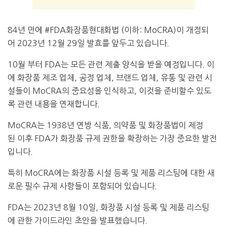
84년 만에 #FDA화장품현대화법 (이하: MoCRA)이 개정되
어 2023년 12월 29일 발효를 앞두고 있습니다.
10월 부터 FDA는 모든 관련 제출 양식을 받을 예정입니다.
이
에 화장품 제조 업체, 공정 업체, 브랜드 업체, 유통 및 관련 시
설들이 MoCRA의 중요성을 인식하고, 이것을 준비할수 있도
록 관련 내용을 연재합니다.
MoCRA는
1938
년
연방
식품
,
의약품
및
화장품법이
제정
된
이후
FDA
가
화장품
규제
권한을
확장하는
가장
중요한
발전
입니다
.
특히 MoCRA에는
화장품
시설
등록
및
제품
리스팅
에
대한
새
로운
필수
규제
사항들이
포함되어
있습니다
.
FDA
는
2023
년
8
월
10
일,
화장품
시
설
등록
및
제품
리스팅
에
관한
가이드라인 초안을
발표했습니다
.