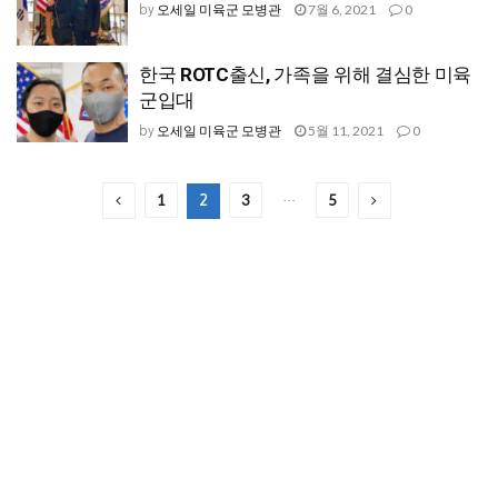
오세일 미육군 모병관
7월 6, 2021
0
by
한국 ROTC출신, 가족을 위해 결심한 미육
군입대
오세일 미육군 모병관
5월 11, 2021
0
by
1
3
5
2
…