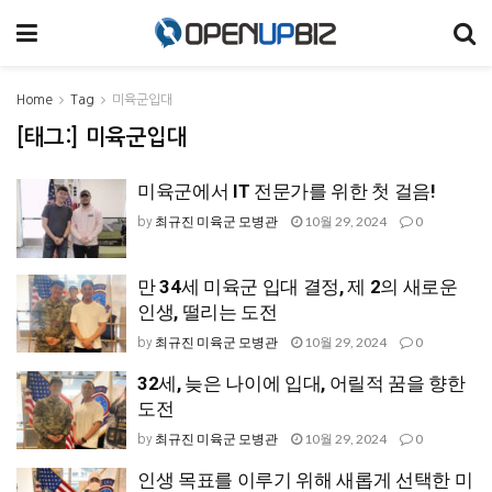
Home
Tag
미육군입대
[태그:]
미육군입대
미육군에서 IT 전문가를 위한 첫 걸음!
최규진 미육군 모병관
10월 29, 2024
0
by
만 34세 미육군 입대 결정, 제 2의 새로운
인생, 떨리는 도전
최규진 미육군 모병관
10월 29, 2024
0
by
32세, 늦은 나이에 입대, 어릴적 꿈을 향한
도전
최규진 미육군 모병관
10월 29, 2024
0
by
인생 목표를 이루기 위해 새롭게 선택한 미