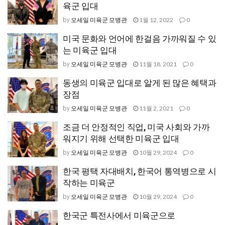
육군 입대
오세일 미육군 모병관
1월 12, 2022
0
by
미국 문화와 언어에 한걸음 가까워질 수 있
는 미육군 입대
오세일 미육군 모병관
11월 18, 2021
0
by
동생의 미육군 입대로 알게 된 많은 혜택과
장점
오세일 미육군 모병관
11월 2, 2021
0
by
조금 더 안정적인 직업, 미국 사회와 가까
워지기 위해 선택한 미육군 입대
오세일 미육군 모병관
10월 29, 2024
0
by
한국 평택 자대배치, 한국어 통역병으로 시
작하는 미육군
오세일 미육군 모병관
10월 29, 2024
0
by
한국군 특전사에서 미육군으로