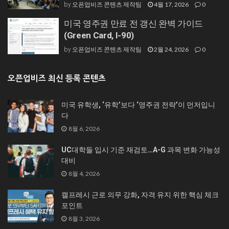
오픈업비즈 콘텐츠 제작팀
4월 17, 2026
0
by
미국 영주권 만료 전 갱신 완벽 가이드
(Green Card, I-90)
오픈업비즈 콘텐츠 제작팀
2월 24, 2026
0
by
오픈업비즈 최신 등록 콘텐츠
미국 유학생, ‘유학’보다 ‘영주권 전략’이 먼저입니
다
8월 6, 2026
UC대학들 입시 기준 재검토…A-G 과목 변화 가능성
대비
8월 4, 2026
캘프레시 근로 의무 강화, 자격 유지 위한 핵심 체크
포인트
8월 3, 2026