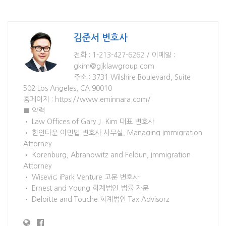
김준서 변호사
전화 : 1-213-427-6262 / 이메일 :
gkim@gjklawgroup.com
주소 : 3731 Wilshire Boulevard, Suite
502 Los Angeles, CA 90010
홈페이지 : https://www.eminnara.com/
■ 약력
• Law Offices of Gary J. Kim 대표 변호사
• 한인타운 이민법 변호사 사무실, Managing Immigration
Attorney
• Korenburg, Abranowitz and Feldun, Immigration
Attorney
• Wisevic; iPark Venture 고문 변호사
• Ernest and Young 회계법인 법률 자문
• Deloitte and Touche 회계법인 Tax Advisorz