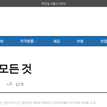
목요일, 8월 6, 2026
은퇴
미국법률
세금
보험
창업
모든 것
A
0
A
츠는 전문가의 소견, 일반적인 정보로 제공되는 것이며 법률적 조언으로 대체될 수 없