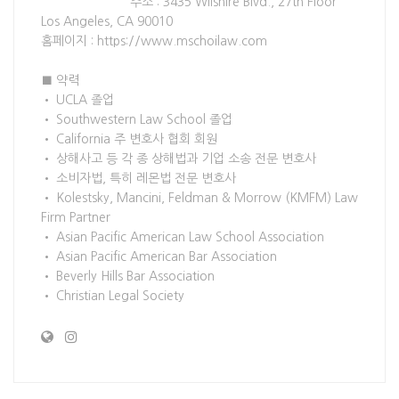
주소 : 3435 Wilshire Blvd., 27th Floor
Los Angeles, CA 90010
홈페이지 : https://www.mschoilaw.com
■ 약력
• UCLA 졸업
• Southwestern Law School 졸업
• California 주 변호사 협회 회원
• 상해사고 등 각 종 상해법과 기업 소송 전문 변호사
• 소비자법, 특히 레몬법 전문 변호사
• Kolestsky, Mancini, Feldman & Morrow (KMFM) Law
Firm Partner
• Asian Pacific American Law School Association
• Asian Pacific American Bar Association
• Beverly Hills Bar Association
• Christian Legal Society