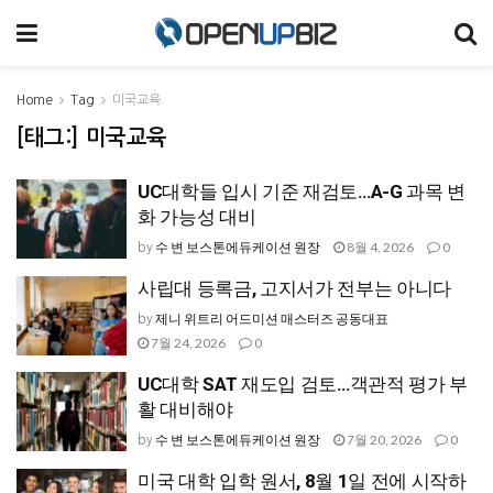
Home
Tag
미국교육
[태그:]
미국교육
UC대학들 입시 기준 재검토…A-G 과목 변
화 가능성 대비
수 변 보스톤에듀케이션 원장
8월 4, 2026
0
by
사립대 등록금, 고지서가 전부는 아니다
제니 위트리 어드미션 매스터즈 공동대표
by
7월 24, 2026
0
UC대학 SAT 재도입 검토…객관적 평가 부
활 대비해야
수 변 보스톤에듀케이션 원장
7월 20, 2026
0
by
미국 대학 입학 원서, 8월 1일 전에 시작하