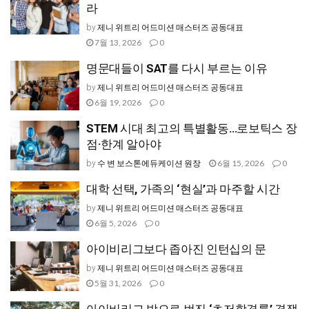
라
제니 위트리 어드미션 매스터즈 공동대표
by
7월 13, 2026
0
명문대들이 SAT를 다시 부르는 이유
제니 위트리 어드미션 매스터즈 공동대표
by
6월 19, 2026
0
STEM 시대 최고의 특별활동…로보틱스 장
점·한계 알아야
수 변 보스톤에듀케이션 원장
6월 15, 2026
0
by
대학 선택, 가족의 ‘현실’과 마주할 시간
제니 위트리 어드미션 매스터즈 공동대표
by
6월 5, 2026
0
아이비리그보다 좁아진 인턴십의 문
제니 위트리 어드미션 매스터즈 공동대표
by
5월 31, 2026
0