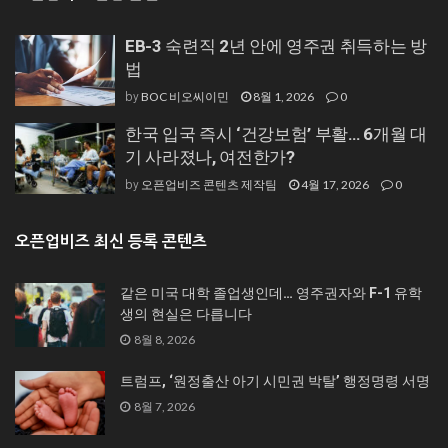
EB-3 숙련직 2년 안에 영주권 취득하는 방
법
BOC 비오씨이민
8월 1, 2026
0
by
한국 입국 즉시 ‘건강보험’ 부활… 6개월 대
기 사라졌나, 여전한가?
오픈업비즈 콘텐츠 제작팀
4월 17, 2026
0
by
오픈업비즈 최신 등록 콘텐츠
같은 미국 대학 졸업생인데… 영주권자와 F-1 유학
생의 현실은 다릅니다
8월 8, 2026
트럼프, ‘원정출산 아기 시민권 박탈’ 행정명령 서명
8월 7, 2026