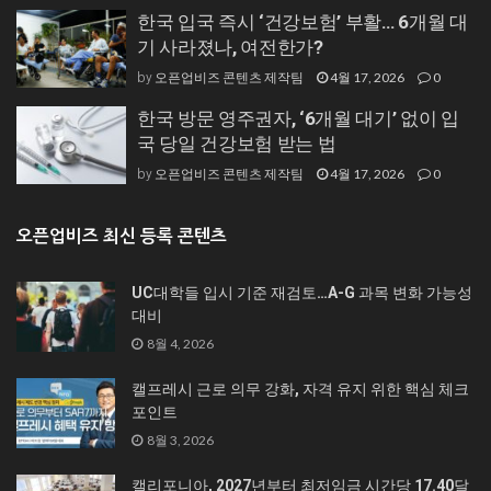
한국 입국 즉시 ‘건강보험’ 부활… 6개월 대
기 사라졌나, 여전한가?
오픈업비즈 콘텐츠 제작팀
4월 17, 2026
0
by
한국 방문 영주권자, ‘6개월 대기’ 없이 입
국 당일 건강보험 받는 법
오픈업비즈 콘텐츠 제작팀
4월 17, 2026
0
by
오픈업비즈 최신 등록 콘텐츠
UC대학들 입시 기준 재검토…A-G 과목 변화 가능성
대비
8월 4, 2026
캘프레시 근로 의무 강화, 자격 유지 위한 핵심 체크
포인트
8월 3, 2026
캘리포니아, 2027년부터 최저임금 시간당 17.40달