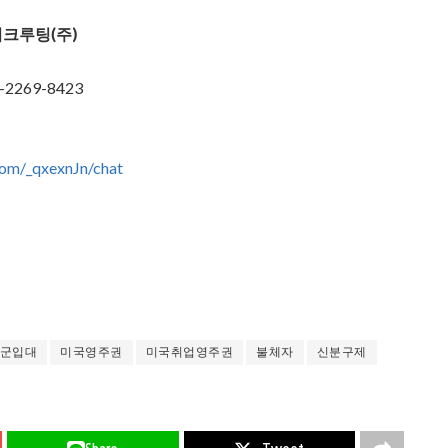
리크루팅(주)
-2269-8423
com/_qxexnJn/chat
군입대
미국영주권
미국취업영주권
불체자
신분구제