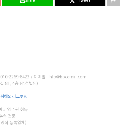
Share
Tweet
10-2269-8423 / 이메일 : info@bocemin.com
 81, 4층 (경성빌딩)
비오씨해외리크루팅
 미국 영주권 취득
 수속 전문
 정식 등록업체)