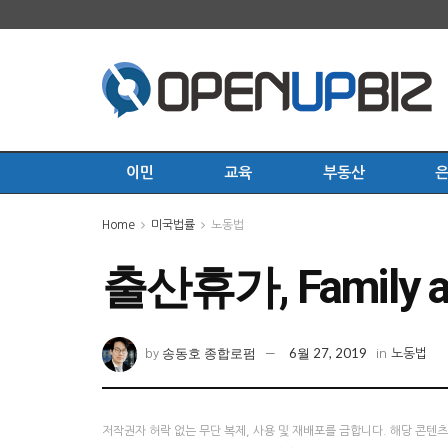
이민
교육
부동산
Home
미국법률
노동법
출산휴가, Family a
송동호 종합로펌
6월 27, 2019
by
in
노동법
저작권자 허락 없는 무단 복제, 사용 및 재배포를 금합니다. 해당 콘텐