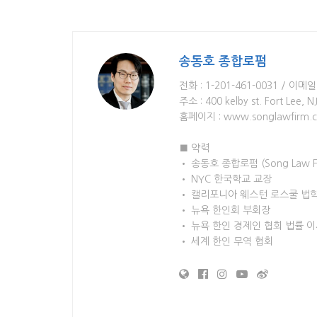
송동호 종합로펌
전화 : 1-201-461-0031 / 이메일 
주소 : 400 kelby st. Fort Lee, N
홈페이지 : www.songlawfirm.
■ 약력
• 송동호 종합로펌 (Song Law 
• NYC 한국학교 교장
• 캘리포니아 웨스턴 로스쿨 법
• 뉴욕 한인회 부회장
• 뉴욕 한인 경제인 협회 법률 
• 세계 한인 무역 협회