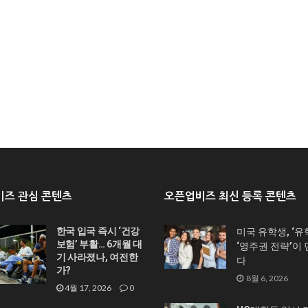
즈 관심 콘텐츠
오픈업비즈 최신 등록 콘텐츠
한국 입국 즉시 ‘건강
미국 유학생, ‘유
보험’ 부활… 6개월 대
‘영주권 전략’이
기 사라졌나, 여전한
다
가?
8월 6, 2026
4월 17, 2026
0