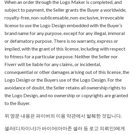
When an order through the Logo Maker is completed, and
subject to payment, the Seller grants the Buyer a worldwide,
royalty-free, non-sublicensable, non-exclusive, irrevocable
license to use the Logo Design embedded with the Buyer’s
brand name for any purpose, except for any illegal, immoral
or defamatory purpose. There is no warranty, express or
implied, with the grant of this license, including with respect
to fitness for a particular purpose. Neither the Seller nor
Fiverr will be liable for any claims, or incidental,
consequential or other damages arising out of this license, the
Logo Design or the Buyers use of the Logo Design. For the
avoidance of doubt, the Seller retains all ownership rights to
the Logo Design, and no ownership or copyrights are granted
to the Buyer.
위 영문 내용은 파이버의 이용 약관에서 발췌한 것입니다.
셀러(디자이너)가 바이어(아마존 셀러 등 로고 의뢰인)에게