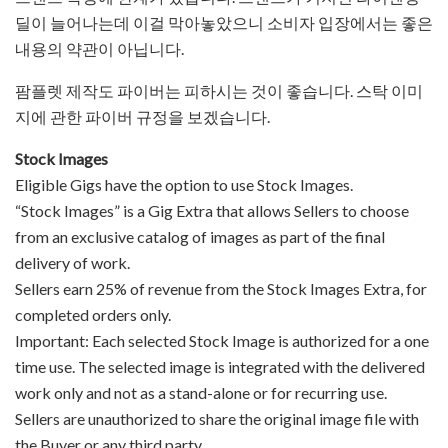
딜이 늘어나는데 이걸 막아놓았으니 소비자 입장에서는 좋은
내용의 약관이 아닙니다.
팜플렛 제작도 파이버는 피하시는 것이 좋습니다. 스탁 이미
지에 관한 파이버 규정을 보겠습니다.
Stock Images
Eligible Gigs have the option to use Stock Images.
“Stock Images” is a Gig Extra that allows Sellers to choose
from an exclusive catalog of images as part of the final
delivery of work.
Sellers earn 25% of revenue from the Stock Images Extra, for
completed orders only.
Important: Each selected Stock Image is authorized for a one
time use. The selected image is integrated with the delivered
work only and not as a stand-alone or for recurring use.
Sellers are unauthorized to share the original image file with
the Buyer or any third party.