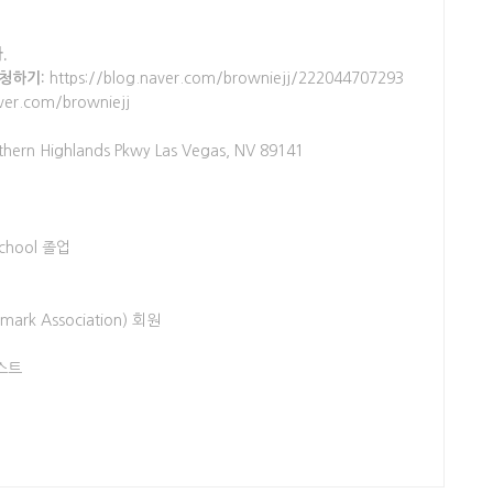
.
신청하기:
https://blog.naver.com/browniejj/222044707293
ver.com/browniejj
thern Highlands Pkwy Las Vegas, NV 89141
 School 졸업
emark Association) 회원
스트