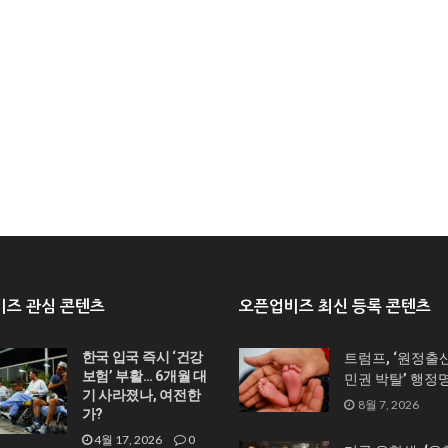
즈 관심 콘텐츠
오픈업비즈 최신 등록 콘텐츠
한국 입국 즉시 ‘건강
트럼프, ‘원정출
보험’ 부활… 6개월 대
민권 박탈’ 행정
기 사라졌나, 여전한
8월 7, 2026
가?
4월 17, 2026
0