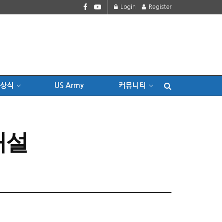
Login
Register
상식
US Army
커뮤니티
개설