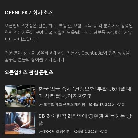
OPENUPBIZ 회사 소개
오픈업비즈닷컴은 법률, 회계, 부동산, 보험, 교육 등 각 분야에서 검증된
한인 전문가들이 모여 미국 생활에 도움되는 전문 정보를 공유하는 커뮤
니티 서비스입니다.
전문 분야 정보를 공유하고자 하는 전문가, OpenUpBiz와 함께 성장을
꿈꾸는 분들의 참여를 기다립니다.
오픈업비즈 관심 콘텐츠
한국 입국 즉시 ‘건강보험’ 부활… 6개월 대
기 사라졌나, 여전한가?
오픈업비즈 콘텐츠 제작팀
4월 17, 2026
0
by
EB-3 숙련직 2년 안에 영주권 취득하는 방
법
BOC 비오씨이민
8월 1, 2026
0
by