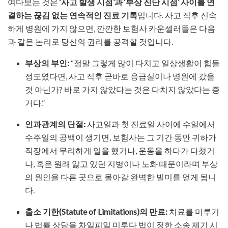
여다보는 것은
‘사고 발생 시점’과 ‘부상 진단 시점’ 사이를 연
결하는 끊김 없는 연속적인 진료 기록
입니다. 사고 직후 신속
하게 병원에 가지 않으면, 깐깐한 보험사 카운셀러들은 다음
과 같은 논리로 당신의 권리를 공격할 것입니다.
부상의 부인:
“정말 그렇게 많이 다치고 일상생활이 힘들
정도였다면, 사고 직후 곧바로 응급실이나 병원에 갔을
것 아닌가? 바로 가지 않았다는 것은 다치지 않았다는 증
거다.”
인과관계의 단절:
사고일과 첫 진료일 사이에 수일에서
수주일의 공백이 생기면, 보험사는 그 기간 동안 귀하가
직장에서 무리하게 일을 했거나, 운동을 하다가 다쳤거
나, 혹은 원래 앓고 있던 지병이나 노화 때문이라며 부상
의 원인을 다른 곳으로 몰아갈 완벽한 빌미를 얻게 됩니
다.
출소 기한(Statute of Limitations)의 만료:
치료를 미루거
나 법률 상담을 차일피일 미루다 법이 정한 소송 제기 시