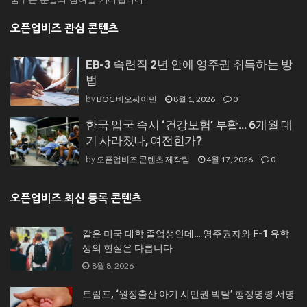
오픈업비즈 관심 콘텐츠
EB-3 숙련직 2년 안에 영주권 취득하는 방
법
BOC 비오씨이민
8월 1, 2026
0
by
한국 입국 즉시 ‘건강보험’ 부활… 6개월 대
기 사라졌나, 여전한가?
오픈업비즈 콘텐츠 제작팀
4월 17, 2026
0
by
오픈업비즈 최신 등록 콘텐츠
같은 미국 대학 졸업생인데… 영주권자와 F-1 유학
생의 현실은 다릅니다
8월 8, 2026
트럼프, ‘원정출산 아기 시민권 박탈’ 행정명령 서명