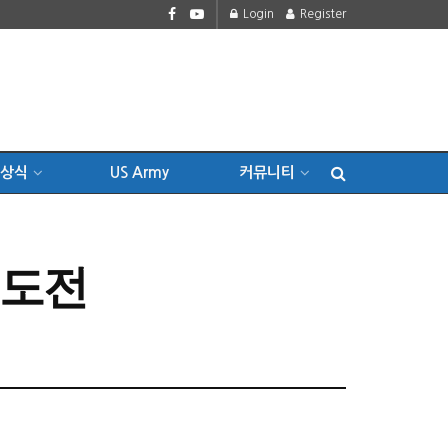
Login
Register
상식
US Army
커뮤니티
 도전