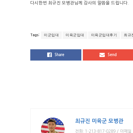
다시한번 최규진 모병관님께 감사의 말씀을 드립니다.
미군입대
미육군입대
미육군입대후기
최규
Tags:
Share
Send
최규진 미육군 모병관
전화: 1-213-817-0289 / 이메일 : 