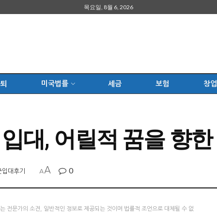
목요일, 8월 6, 2026
은퇴
미국법률
세금
보험
창업
에 입대, 어릴적 꿈을 향한
A
0
군입대후기
A
츠는 전문가의 소견, 일반적인 정보로 제공되는 것이며 법률적 조언으로 대체될 수 없