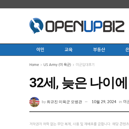
이민
교육
부동산
Home
US Army (미 육군)
미군입대후기
32세, 늦은 나이
최규진 미육군 모병관
10월 29, 2024
by
in
미
저작권자 허락 없는 무단 복제, 사용 및 재배포를 금합니다. 해당 콘텐