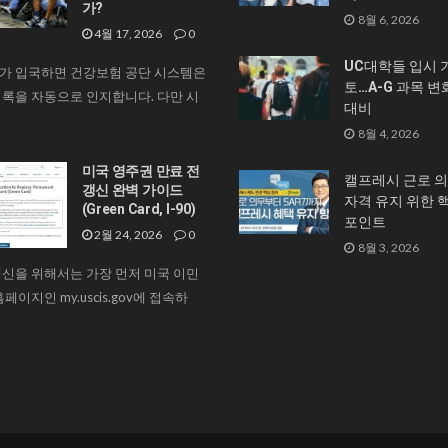
가?
8월 6, 2026
4월 17, 2026
0
UC대학들 입시 
가 입국하면 건강보험 공단 시스템은
토…A-G 과목 변
록을 자동으로 인지합니다. 다만 시
대비
8월 4, 2026
미국 영주권 만료 전
캘프레시 근로 의
갱신 완벽 가이드
자격 유지 위한 
(Green Card, I-90)
포인트
2월 24, 2026
0
8월 3, 2026
신을 위해서는 가장 먼저 미국 이민
페이지인 my.uscis.gov에 접속하