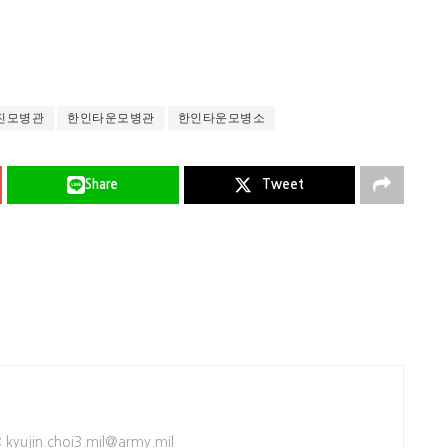
진모병관
한인타운모병관
한인타운모병소
Share
Tweet
kyujin.choi3.mil@army.mil