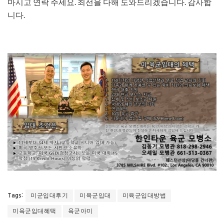
마시고 연락 주세요. 최선을 다해 도와드리겠습니다. 감사합
니다.
미군입대후기
미육군입대
미육군입대방법
Tags:
미육군입대혜택
육군아미