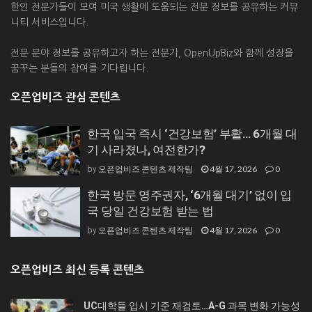
한인 전문가들이 모여 미국 생활에 도움되는 전문 정보를 공유하는 커뮤
니티 서비스입니다.
전문 분야 정보를 공유하고자 하는 전문가, OpenUpBiz와 함께 성장을
꿈꾸는 분들의 참여를 기다립니다.
오픈업비즈 관심 콘텐츠
한국 입국 즉시 ‘건강보험’ 부활… 6개월 대
기 사라졌나, 여전한가?
오픈업비즈 콘텐츠 제작팀
4월 17, 2026
0
by
한국 방문 영주권자, ‘6개월 대기’ 없이 입
국 당일 건강보험 받는 법
오픈업비즈 콘텐츠 제작팀
4월 17, 2026
0
by
오픈업비즈 최신 등록 콘텐츠
UC대학들 입시 기준 재검토…A-G 과목 변화 가능성