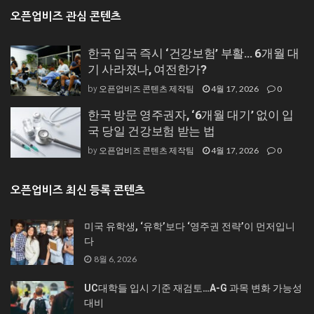
오픈업비즈 관심 콘텐츠
한국 입국 즉시 ‘건강보험’ 부활… 6개월 대
기 사라졌나, 여전한가?
오픈업비즈 콘텐츠 제작팀
4월 17, 2026
0
by
한국 방문 영주권자, ‘6개월 대기’ 없이 입
국 당일 건강보험 받는 법
오픈업비즈 콘텐츠 제작팀
4월 17, 2026
0
by
오픈업비즈 최신 등록 콘텐츠
미국 유학생, ‘유학’보다 ‘영주권 전략’이 먼저입니
다
8월 6, 2026
UC대학들 입시 기준 재검토…A-G 과목 변화 가능성
대비