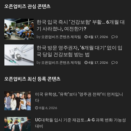
오픈업비즈 관심 콘텐츠
한국 입국 즉시 ‘건강보험’ 부활… 6개월 대
기 사라졌나, 여전한가?
오픈업비즈 콘텐츠 제작팀
4월 17, 2026
0
by
한국 방문 영주권자, ‘6개월 대기’ 없이 입
국 당일 건강보험 받는 법
오픈업비즈 콘텐츠 제작팀
4월 17, 2026
0
by
오픈업비즈 최신 등록 콘텐츠
미국 유학생, ‘유학’보다 ‘영주권 전략’이 먼저입니
다
8월 6, 2026
UC대학들 입시 기준 재검토…A-G 과목 변화 가능성
대비