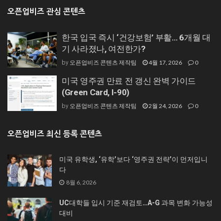
오픈업비즈 관심 콘텐츠
한국 입국 즉시 ‘건강보험’ 부활… 6개월 대
기 사라졌나, 여전한가?
오픈업비즈 콘텐츠 제작팀
4월 17, 2026
0
by
미국 영주권 만료 전 갱신 완벽 가이드
(Green Card, I-90)
오픈업비즈 콘텐츠 제작팀
2월 24, 2026
0
by
오픈업비즈 최신 등록 콘텐츠
미국 유학생, ‘유학’보다 ‘영주권 전략’이 먼저입니
다
8월 6, 2026
UC대학들 입시 기준 재검토…A-G 과목 변화 가능성
대비