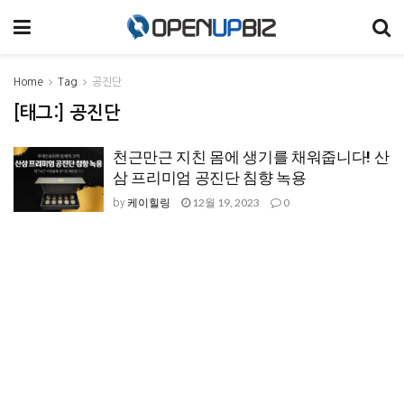
Home
Tag
공진단
[태그:]
공진단
천근만근 지친 몸에 생기를 채워줍니다! 산
삼 프리미엄 공진단 침향 녹용
케이힐링
12월 19, 2023
0
by