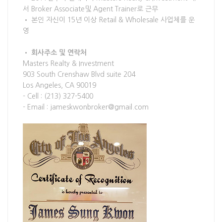
서 Broker Associate및 Agent Trainer로 근무
• 본인 자신이 15년 이상 Retail & Wholesale 사업체를 운
영
• 회사주소 및 연락처
Masters Realty & Investment
903 South Crenshaw Blvd suite 204
Los Angeles, CA 90019
- Cell : (213) 327-5400
- Email : jameskwonbroker@gmail.com