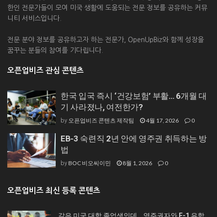
한인 전문가들이 모여 미국 생활에 도움되는 전문 정보를 공유하는 커뮤
니티 서비스입니다.
전문 분야 정보를 공유하고자 하는 전문가, OpenUpBiz와 함께 성장을
꿈꾸는 분들의 참여를 기다립니다.
오픈업비즈 관심 콘텐츠
한국 입국 즉시 ‘건강보험’ 부활… 6개월 대
기 사라졌나, 여전한가?
오픈업비즈 콘텐츠 제작팀
4월 17, 2026
0
by
EB-3 숙련직 2년 안에 영주권 취득하는 방
법
BOC 비오씨이민
8월 1, 2026
0
by
오픈업비즈 최신 등록 콘텐츠
같은 미국 대학 졸업생인데… 영주권자와 F-1 유학