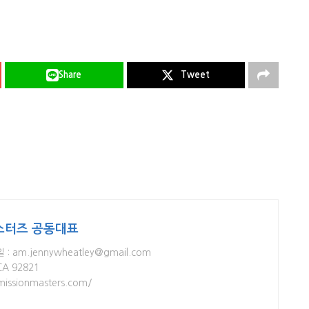
Share
Tweet
스터즈 공동대표
일 : am.jennywheatley@gmail.com
 CA 92821
issionmasters.com/