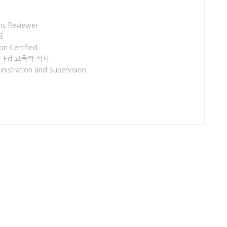
 Reviewer
표
 Certified
. Ed 교육학 석사
tration and Supervision