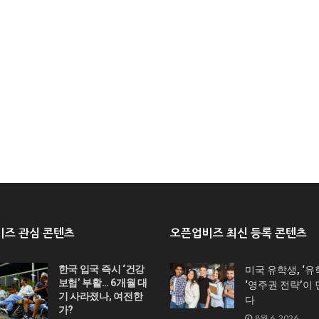
즈 관심 콘텐츠
오픈업비즈 최신 등록 콘텐츠
한국 입국 즉시 ‘건강
미국 유학생, ‘유
보험’ 부활… 6개월 대
‘영주권 전략’이
기 사라졌나, 여전한
다
가?
8월 6, 2026