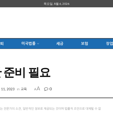
목요일, 8월 6, 2026
은퇴
미국법률
세금
보험
창업
한 준비 필요
A
0
 11, 2023
in
교육
A
츠는 전문가의 소견, 일반적인 정보로 제공되는 것이며 법률적 조언으로 대체될 수 없