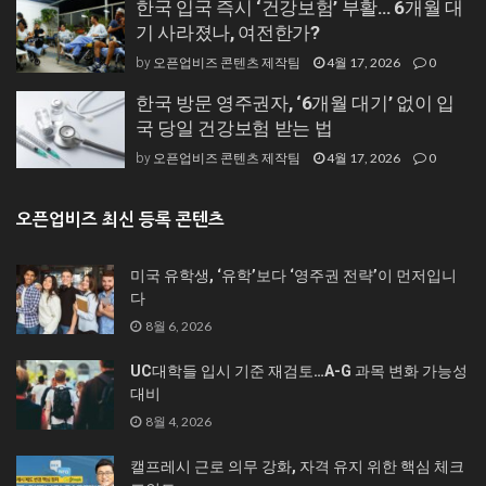
한국 입국 즉시 ‘건강보험’ 부활… 6개월 대
기 사라졌나, 여전한가?
오픈업비즈 콘텐츠 제작팀
4월 17, 2026
0
by
한국 방문 영주권자, ‘6개월 대기’ 없이 입
국 당일 건강보험 받는 법
오픈업비즈 콘텐츠 제작팀
4월 17, 2026
0
by
오픈업비즈 최신 등록 콘텐츠
미국 유학생, ‘유학’보다 ‘영주권 전략’이 먼저입니
다
8월 6, 2026
UC대학들 입시 기준 재검토…A-G 과목 변화 가능성
대비
8월 4, 2026
캘프레시 근로 의무 강화, 자격 유지 위한 핵심 체크