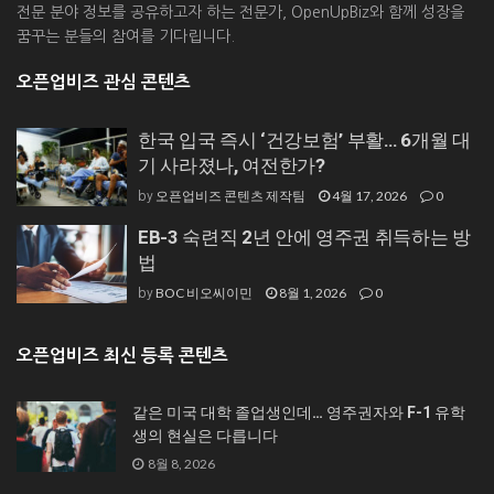
전문 분야 정보를 공유하고자 하는 전문가, OpenUpBiz와 함께 성장을
꿈꾸는 분들의 참여를 기다립니다.
오픈업비즈 관심 콘텐츠
한국 입국 즉시 ‘건강보험’ 부활… 6개월 대
기 사라졌나, 여전한가?
오픈업비즈 콘텐츠 제작팀
4월 17, 2026
0
by
EB-3 숙련직 2년 안에 영주권 취득하는 방
법
BOC 비오씨이민
8월 1, 2026
0
by
오픈업비즈 최신 등록 콘텐츠
같은 미국 대학 졸업생인데… 영주권자와 F-1 유학
생의 현실은 다릅니다
8월 8, 2026