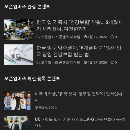
오픈업비즈 관심 콘텐츠
한국 입국 즉시 ‘건강보험’ 부활… 6개월 대
기 사라졌나, 여전한가?
오픈업비즈 콘텐츠 제작팀
4월 17, 2026
0
by
한국 방문 영주권자, ‘6개월 대기’ 없이 입
국 당일 건강보험 받는 법
오픈업비즈 콘텐츠 제작팀
4월 17, 2026
0
by
오픈업비즈 최신 등록 콘텐츠
미국 유학생, ‘유학’보다 ‘영주권 전략’이 먼저입니
다
8월 6, 2026
UC대학들 입시 기준 재검토…A-G 과목 변화 가능성
대비