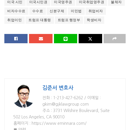
미국 시민
미국시민권
미국영주권
미국취업영주권
불체자
비자수수료
수수료
신분구제
이민법
취업비자
취업이민
트럼프 대통령
트럼프 행정부
학생비자
김준서 변호사
전화 : 1-213-427-6262 / 이메일 :
gkim@gjklawgroup.com
주소 : 3731 Wilshire Boulevard, Suite
502 Los Angeles, CA 90010
홈페이지 : https://www.eminnara.com/
■ 약력