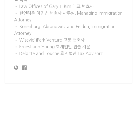
• Law Offices of Gary J. Kim 대표 변호사
• 한인타운 이민법 변호사 사무실, Managing Immigration
Attorney
• Korenburg, Abranowitz and Feldun, Immigration
Attorney
• Wisevic; iPark Venture 고문 변호사
• Ernest and Young 회계법인 법률 자문
• Deloitte and Touche 회계법인 Tax Advisorz