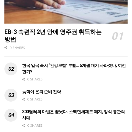
EB-3 숙련직 2년 안에 영주권 취득하는
방법
0 SHARES
한국 입국 즉시 ‘건강보험’ 부활… 6개월 대기 사라졌나, 여전
한가?
0 SHARES
늦깎이 은퇴 준비 전략
0 SHARES
800달러의 마법은 끝났다. 소액면세제도 폐지, 정식 통관의
시대
0 SHARES