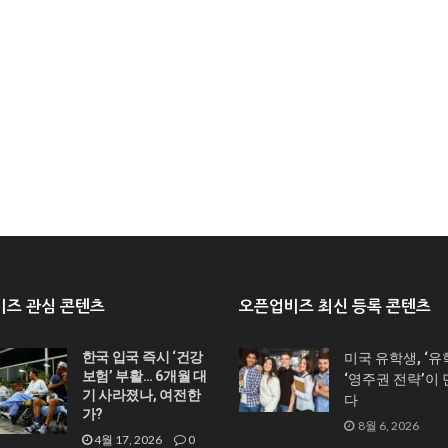
즈 관심 콘텐츠
오픈업비즈 최신 등록 콘텐츠
한국 입국 즉시 ‘건강
미국 유학생, ‘유
보험’ 부활… 6개월 대
‘영주권 전략’이
기 사라졌나, 여전한
다
가?
8월 6, 2026
4월 17, 2026
0