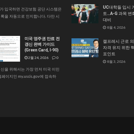
UC대학들 입시 
가 입국하면 건강보험 공단 시스템은
토…A-G 과목 변
록을 자동으로 인지합니다. 다만 시
대비
8월 4, 2026
미국 영주권 만료 전
캘프레시 근로 의
갱신 완벽 가이드
자격 유지 위한 
(Green Card, I-90)
포인트
2월 24, 2026
0
8월 3, 2026
신을 위해서는 가장 먼저 미국 이민
페이지인 my.uscis.gov에 접속하