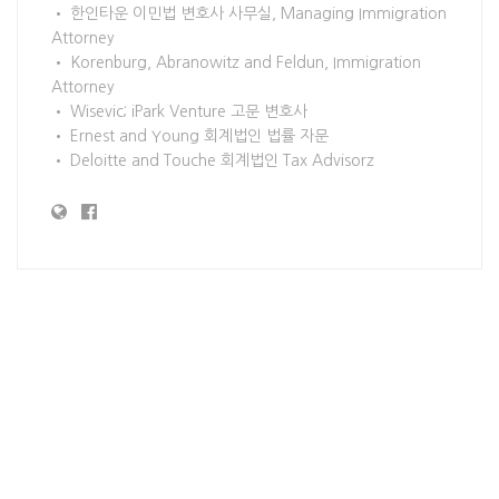
• 한인타운 이민법 변호사 사무실, Managing Immigration
Attorney
• Korenburg, Abranowitz and Feldun, Immigration
Attorney
• Wisevic; iPark Venture 고문 변호사
• Ernest and Young 회계법인 법률 자문
• Deloitte and Touche 회계법인 Tax Advisorz