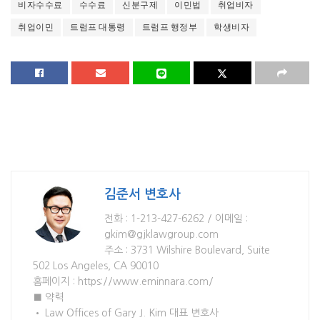
비자수수료
수수료
신분구제
이민법
취업비자
취업이민
트럼프 대통령
트럼프 행정부
학생비자
김준서 변호사
전화 : 1-213-427-6262 / 이메일 :
gkim@gjklawgroup.com
주소 : 3731 Wilshire Boulevard, Suite
502 Los Angeles, CA 90010
홈페이지 : https://www.eminnara.com/
■ 약력
• Law Offices of Gary J. Kim 대표 변호사