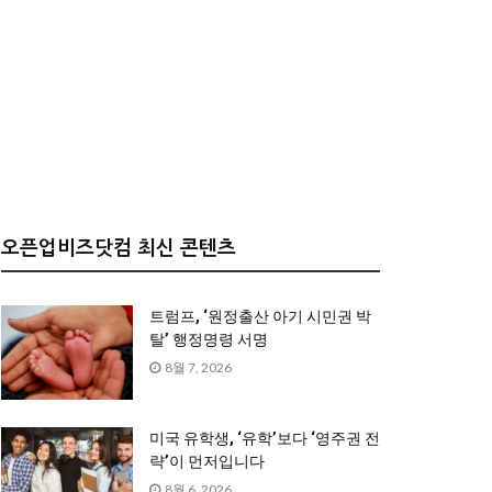
오픈업비즈닷컴 최신 콘텐츠
트럼프, ‘원정출산 아기 시민권 박
탈’ 행정명령 서명
8월 7, 2026
미국 유학생, ‘유학’보다 ‘영주권 전
략’이 먼저입니다
8월 6, 2026