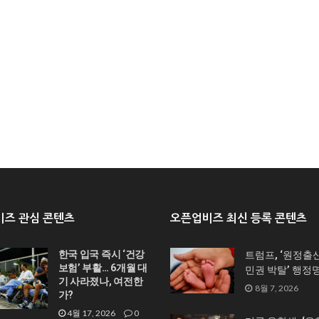
즈 관심 콘텐츠
오픈업비즈 최신 등록 콘텐츠
한국 입국 즉시 ‘건강
트럼프, ‘원정출
보험’ 부활… 6개월 대
민권 박탈’ 행정
기 사라졌나, 여전한
8월 7, 2026
가?
4월 17, 2026
0