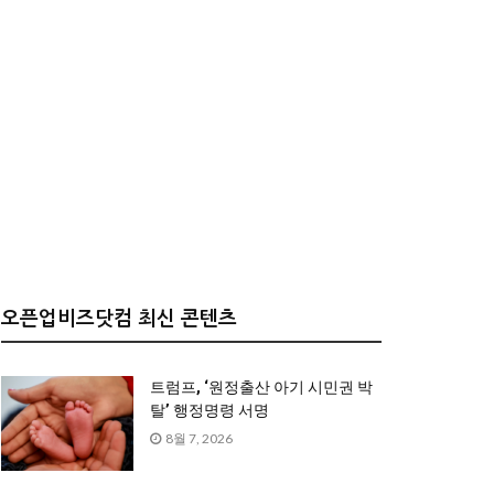
오픈업비즈닷컴 최신 콘텐츠
트럼프, ‘원정출산 아기 시민권 박
탈’ 행정명령 서명
8월 7, 2026