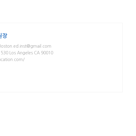
원장
Boston.ed.inst@gmail.com
te 530 Los Angeles CA 90010
cation.com/