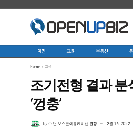
이민
교육
부동산
Home
교육
조기전형 결과 분
‘껑충’
수 변 보스톤에듀케이션 원장
2월 16, 2022
by