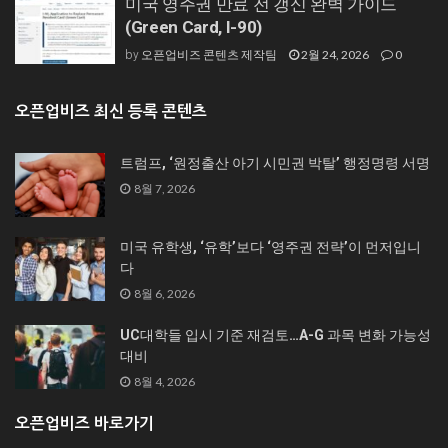
미국 영주권 만료 전 갱신 완벽 가이드
(Green Card, I-90)
오픈업비즈 콘텐츠 제작팀
2월 24, 2026
0
by
오픈업비즈 최신 등록 콘텐츠
트럼프, ‘원정출산 아기 시민권 박탈’ 행정명령 서명
8월 7, 2026
미국 유학생, ‘유학’보다 ‘영주권 전략’이 먼저입니
다
8월 6, 2026
UC대학들 입시 기준 재검토…A-G 과목 변화 가능성
대비
8월 4, 2026
오픈업비즈 바로가기