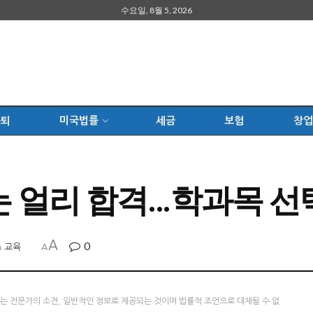
수요일, 8월 5, 2026
은퇴
미국법률
세금
보험
창업
얼리 합격…학과목 선택 
A
0
n
교육
A
츠는 전문가의 소견, 일반적인 정보로 제공되는 것이며 법률적 조언으로 대체될 수 없