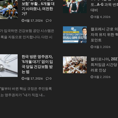
보험’ 부활… 6개월 대
토…A-G 과목 변
기 사라졌나, 여전한
대비
가?
8월 4, 2026
4월 17, 2026
0
캘프레시 근로 의
가 입국하면 건강보험 공단 시스템은
자격 유지 위한 
록을 자동으로 인지합니다. 다만 시
포인트
8월 3, 2026
한국 방문 영주권자,
캘리포니아, 20
‘6개월 대기’ 없이 입
최저임금 시간당 1
국 당일 건강보험 받
러로 인상
는 법
8월 2, 2026
4월 17, 2026
0
 7월부터 바뀐 핵심 규정은 주민등록
는 영주권자가 "내가 직접 내...