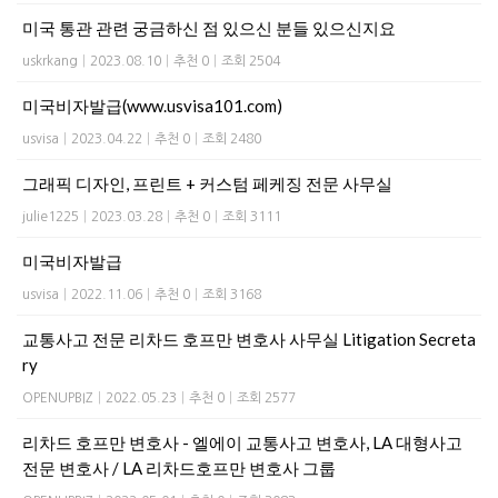
미국 통관 관련 궁금하신 점 있으신 분들 있으신지요
uskrkang
|
2023.08.10
|
추천 0
|
조회 2504
미국비자발급(www.usvisa101.com)
usvisa
|
2023.04.22
|
추천 0
|
조회 2480
그래픽 디자인, 프린트 + 커스텀 페케징 전문 사무실
julie1225
|
2023.03.28
|
추천 0
|
조회 3111
미국비자발급
usvisa
|
2022.11.06
|
추천 0
|
조회 3168
교통사고 전문 리차드 호프만 변호사 사무실 Litigation Secreta
ry​
OPENUPBIZ
|
2022.05.23
|
추천 0
|
조회 2577
리차드 호프만 변호사 - 엘에이 교통사고 변호사, LA 대형사고
전문 변호사 / LA 리차드호프만 변호사 그룹