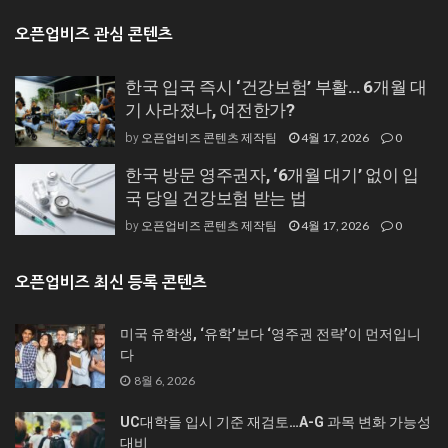
오픈업비즈 관심 콘텐츠
한국 입국 즉시 ‘건강보험’ 부활… 6개월 대
기 사라졌나, 여전한가?
오픈업비즈 콘텐츠 제작팀
4월 17, 2026
0
by
한국 방문 영주권자, ‘6개월 대기’ 없이 입
국 당일 건강보험 받는 법
오픈업비즈 콘텐츠 제작팀
4월 17, 2026
0
by
오픈업비즈 최신 등록 콘텐츠
미국 유학생, ‘유학’보다 ‘영주권 전략’이 먼저입니
다
8월 6, 2026
UC대학들 입시 기준 재검토…A-G 과목 변화 가능성
대비