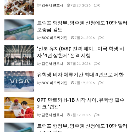
김준서 변호사
7월 23, 2026
0
by
트럼프 행정부, 영주권 신청에도 10만 달러
보증금 검토
BOC 비오씨이민
7월 21, 2026
0
by
‘신분 유지(D/S)’ 전격 폐지… 미국 학생 비
자 ‘4년 상한제’ 전격 시행
김준서 변호사
7월 21, 2026
0
by
유학생 비자 체류기간 최대 4년으로 제한
BOC 비오씨이민
7월 19, 2026
0
by
OPT 만료와 H-1B 시작 사이, 유학생 필수
체크 ‘캡갭’
김준서 변호사
7월 17, 2026
0
by
트럼프 행정부, 영주권 신청에도 10만 달러