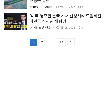
보증금 검토
BOC 비오씨이민
7월 17, 2026
0
by
“미국 영주권 본국 가서 신청해라?” 달라진
이민국 심사관 재량권
제임스 홍 변호사
7월 16, 2026
0
by
2
17
1
…