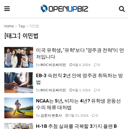
Home
Tag
이민법
[태그:]
이민법
미국 유학생, ‘유학’보다 ‘영주권 전략’이 먼
저입니다
BOC 비오씨이민
8월 6, 2026
0
by
EB-3 숙련직 2년 안에 영주권 취득하는 방
법
BOC 비오씨이민
8월 1, 2026
0
by
NCAA는 5년, 비자는 4년? 유학생 운동선
수의 체류 대처법
김준서 변호사
7월 31, 2026
0
by
H-1B 추첨 실패를 극복할 3가지 플랜 B